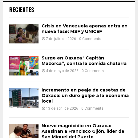
c
E
RECIENTES
h
f
A
o
Crisis en Venezuela apenas entra en
nueva fase: MSF y UNICEF
r
R
:
7 de julio de 2026
0 Comments
C
H
Surge en Oaxaca “Capitán
Mazorca”, contra la comida chatarra
4 de mayo de 2026
0 Comments
Incremento en peaje de casetas de
Oaxaca: un duro golpe a la economía
local
13 de abril de 2026
0 Comments
Nuevo magnicidio en Oaxaca:
Asesinan a Francisco Gijón, líder de
San Miguel del Puerto