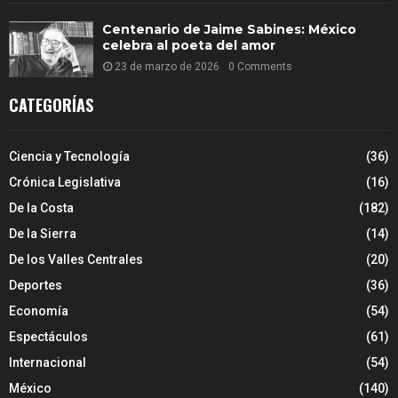
Centenario de Jaime Sabines: México
celebra al poeta del amor
23 de marzo de 2026
0 Comments
CATEGORÍAS
Ciencia y Tecnología
(36)
Crónica Legislativa
(16)
De la Costa
(182)
De la Sierra
(14)
De los Valles Centrales
(20)
Deportes
(36)
Economía
(54)
Espectáculos
(61)
Internacional
(54)
México
(140)