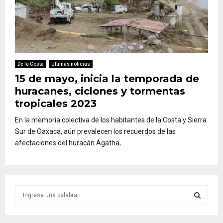
De la Costa
Ultimas noticias
15 de mayo, inicia la temporada de
huracanes, ciclones y tormentas
tropicales 2023
En la memoria colectiva de los habitantes de la Costa y Sierra
Sur de Oaxaca, aún prevalecen los recuerdos de las
afectaciones del huracán Ágatha,
S
e
a
S
r