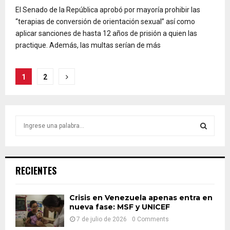
El Senado de la República aprobó por mayoría prohibir las
“terapias de conversión de orientación sexual” así como
aplicar sanciones de hasta 12 años de prisión a quien las
practique. Además, las multas serían de más
Paginación
1
2
de
entradas
S
e
a
S
r
c
E
RECIENTES
h
f
A
o
Crisis en Venezuela apenas entra en
nueva fase: MSF y UNICEF
r
R
:
7 de julio de 2026
0 Comments
C