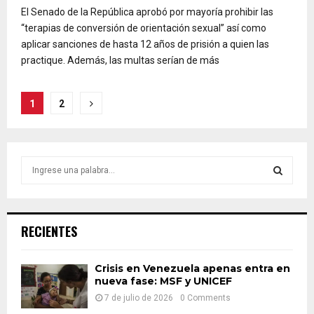
El Senado de la República aprobó por mayoría prohibir las
“terapias de conversión de orientación sexual” así como
aplicar sanciones de hasta 12 años de prisión a quien las
practique. Además, las multas serían de más
Paginación
1
2
de
entradas
S
e
a
S
r
c
E
RECIENTES
h
f
A
o
Crisis en Venezuela apenas entra en
nueva fase: MSF y UNICEF
r
R
:
7 de julio de 2026
0 Comments
C