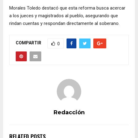
í
Morales Toledo destacó que esta reforma busca acercar
d
a los jueces y magistrados al pueblo, asegurando que
e
rindan cuentas y respondan directamente al soberano.
o
COMPARTIR
0
Redacción
RELATED POSTS