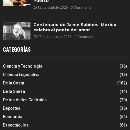
Puerto
12 de abril de 2026
0 Comments
Centenario de Jaime Sabines: México
celebra al poeta del amor
23 de marzo de 2026
0 Comments
CATEGORÍAS
Ciencia y Tecnología
(36)
Crónica Legislativa
(16)
De la Costa
(182)
De la Sierra
(14)
De los Valles Centrales
(20)
Deportes
(36)
Economía
(54)
Espectáculos
(61)