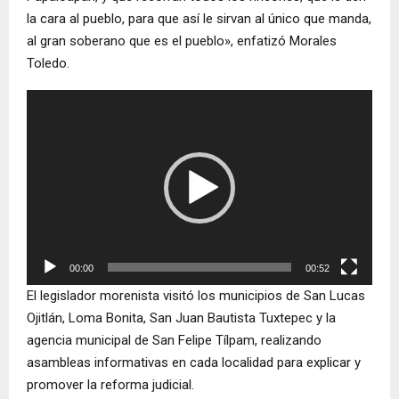
la cara al pueblo, para que así le sirvan al único que manda,
al gran soberano que es el pueblo», enfatizó Morales
Toledo.
R
e
p
r
o
d
u
c
00:00
00:52
t
El legislador morenista visitó los municipios de San Lucas
o
Ojitlán, Loma Bonita, San Juan Bautista Tuxtepec y la
r
agencia municipal de San Felipe Tílpam, realizando
d
asambleas informativas en cada localidad para explicar y
e
promover la reforma judicial.
v