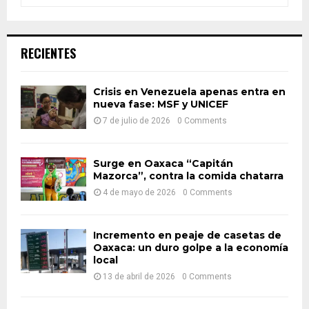
e
a
S
r
c
E
RECIENTES
h
f
A
o
Crisis en Venezuela apenas entra en
r
nueva fase: MSF y UNICEF
R
:
7 de julio de 2026
0 Comments
C
H
Surge en Oaxaca “Capitán
Mazorca”, contra la comida chatarra
4 de mayo de 2026
0 Comments
Incremento en peaje de casetas de
Oaxaca: un duro golpe a la economía
local
13 de abril de 2026
0 Comments