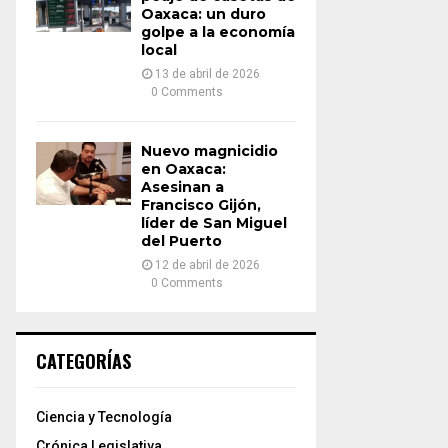
Oaxaca: un duro
golpe a la economía
local
13 de abril de 2026
0 Comments
Nuevo magnicidio
en Oaxaca:
Asesinan a
Francisco Gijón,
líder de San Miguel
del Puerto
12 de abril de 2026
0 Comments
CATEGORÍAS
Ciencia y Tecnología
Crónica Legislativa