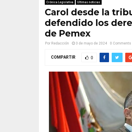
Crónica Legislativa
Ultimas noticias
Carol desde la tri
defendido los dere
de Pemex
Por
Redacción
3 de mayo de 2024
0 Comments
COMPARTIR
0