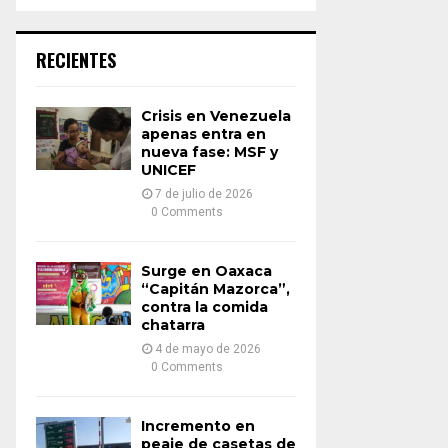
a
S
r
c
E
RECIENTES
h
f
A
o
Crisis en Venezuela
r
R
apenas entra en
:
nueva fase: MSF y
UNICEF
C
7 de julio de 2026
H
0 Comments
Surge en Oaxaca
“Capitán Mazorca”,
contra la comida
chatarra
4 de mayo de 2026
0 Comments
Incremento en
peaje de casetas de