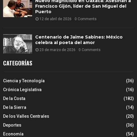
Nuevo magnicidio en Oaxaca: Asesinan a
Francisco Gijón, líder de San Miguel del
Puerto
12 de abril de 2026
0 Comments
Centenario de Jaime Sabines: México
celebra al poeta del amor
23 de marzo de 2026
0 Comments
CATEGORÍAS
Ciencia y Tecnología
(36)
Crónica Legislativa
(16)
De la Costa
(182)
De la Sierra
(14)
De los Valles Centrales
(20)
Deportes
(36)
Economía
(54)