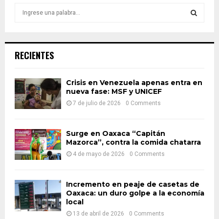
S
e
a
S
r
c
E
RECIENTES
h
f
A
o
Crisis en Venezuela apenas entra en
r
nueva fase: MSF y UNICEF
R
:
7 de julio de 2026
0 Comments
C
H
Surge en Oaxaca “Capitán
Mazorca”, contra la comida chatarra
4 de mayo de 2026
0 Comments
Incremento en peaje de casetas de
Oaxaca: un duro golpe a la economía
local
13 de abril de 2026
0 Comments