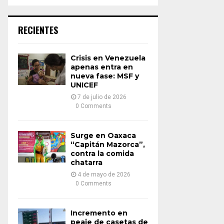
a
S
r
c
E
RECIENTES
h
f
A
o
Crisis en Venezuela
r
R
apenas entra en
:
nueva fase: MSF y
UNICEF
C
7 de julio de 2026
H
0 Comments
Surge en Oaxaca
“Capitán Mazorca”,
contra la comida
chatarra
4 de mayo de 2026
0 Comments
Incremento en
peaje de casetas de