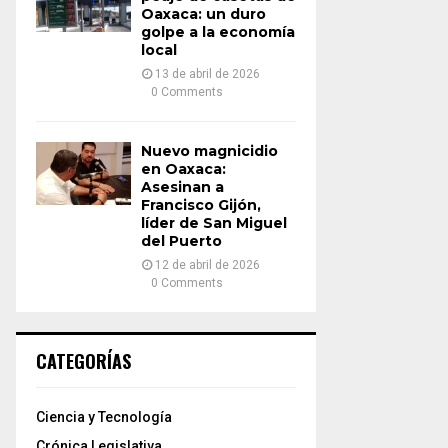
Oaxaca: un duro
golpe a la economía
local
13 de abril de 2026
0 Comments
Nuevo magnicidio
en Oaxaca:
Asesinan a
Francisco Gijón,
líder de San Miguel
del Puerto
12 de abril de 2026
0 Comments
CATEGORÍAS
Ciencia y Tecnología
Crónica Legislativa