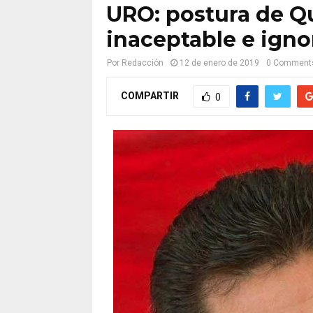
URO: postura de Qu
inaceptable e igno
Por
Redacción
12 de enero de 2019
0 Comment
COMPARTIR
0