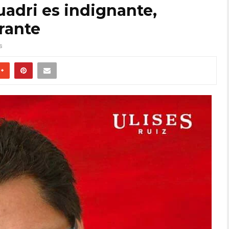
adri es indignante,
rante
s