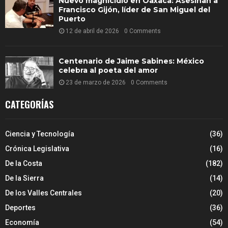
Nuevo magnicidio en Oaxaca: Asesinan a
Francisco Gijón, líder de San Miguel del
Puerto
12 de abril de 2026
0 Comments
Centenario de Jaime Sabines: México
celebra al poeta del amor
23 de marzo de 2026
0 Comments
CATEGORÍAS
Ciencia y Tecnología
(36)
Crónica Legislativa
(16)
De la Costa
(182)
De la Sierra
(14)
De los Valles Centrales
(20)
Deportes
(36)
Economía
(54)