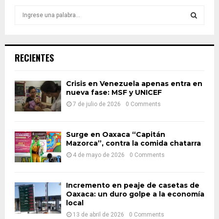
S
e
a
S
r
c
E
RECIENTES
h
f
A
o
Crisis en Venezuela apenas entra en
nueva fase: MSF y UNICEF
r
R
:
7 de julio de 2026
0 Comments
C
H
Surge en Oaxaca “Capitán
Mazorca”, contra la comida chatarra
4 de mayo de 2026
0 Comments
Incremento en peaje de casetas de
Oaxaca: un duro golpe a la economía
local
13 de abril de 2026
0 Comments