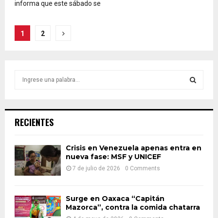
informa que este sábado se
Paginación
1
2
de
entradas
S
e
a
S
r
c
E
RECIENTES
h
f
A
o
Crisis en Venezuela apenas entra en
nueva fase: MSF y UNICEF
r
R
:
7 de julio de 2026
0 Comments
C
H
Surge en Oaxaca “Capitán
Mazorca”, contra la comida chatarra