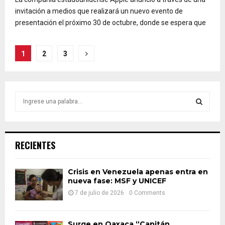
invitación a medios que realizará un nuevo evento de
presentación el próximo 30 de octubre, donde se espera que
Paginación
1
2
3
de
entradas
S
e
a
S
r
c
E
RECIENTES
h
f
A
o
Crisis en Venezuela apenas entra en
nueva fase: MSF y UNICEF
r
R
:
7 de julio de 2026
0 Comments
C
H
Surge en Oaxaca “Capitán