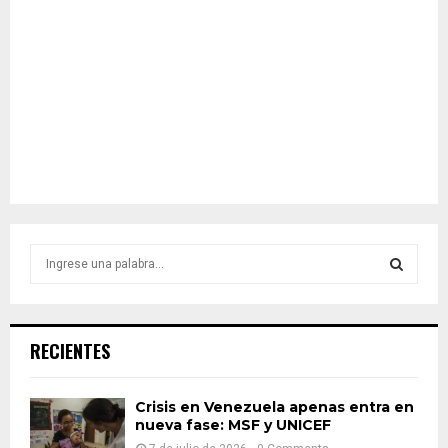
S
e
a
S
r
c
E
RECIENTES
h
f
A
o
Crisis en Venezuela apenas entra en
r
nueva fase: MSF y UNICEF
R
: