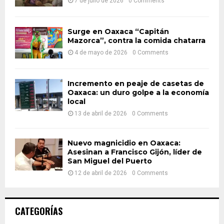
7 de julio de 2026
0 Comments
C
H
Surge en Oaxaca “Capitán
Mazorca”, contra la comida chatarra
4 de mayo de 2026
0 Comments
Incremento en peaje de casetas de
Oaxaca: un duro golpe a la economía
local
13 de abril de 2026
0 Comments
Nuevo magnicidio en Oaxaca:
Asesinan a Francisco Gijón, líder de
San Miguel del Puerto
12 de abril de 2026
0 Comments
CATEGORÍAS