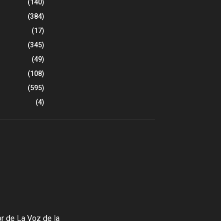
(140)
(384)
(17)
(345)
(49)
(108)
(595)
(4)
r de La Voz de la