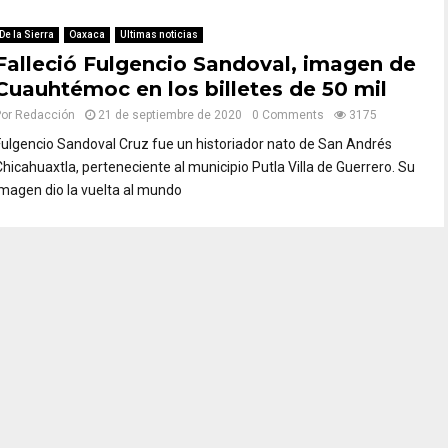
De la Sierra
Oaxaca
Ultimas noticias
Falleció Fulgencio Sandoval, imagen de
Cuauhtémoc en los billetes de 50 mil
Por
Redacción
21 de septiembre de 2020
0 Comments
3175
Fulgencio Sandoval Cruz fue un historiador nato de San Andrés
Chicahuaxtla, perteneciente al municipio Putla Villa de Guerrero. Su
imagen dio la vuelta al mundo