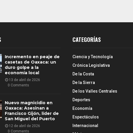
S
CATEGORÍAS
Incremento en peaje de
Ciencia y Tecnología
casetas de Oaxaca: un
Crónica Legislativa
duro golpe a la
economía local
De la Costa
13 de abril de 2026
De la Sierra
0 Comments
De los Valles Centrales
Deportes
Nuevo magnicidio en
Oaxaca: Asesinan a
Economía
Francisco Gijón, líder de
Espectáculos
San Miguel del Puerto
Internacional
12 de abril de 2026
0 Comments