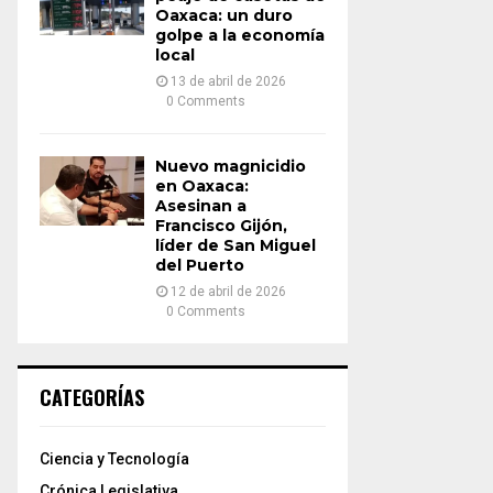
Oaxaca: un duro
golpe a la economía
local
13 de abril de 2026
0 Comments
Nuevo magnicidio
en Oaxaca:
Asesinan a
Francisco Gijón,
líder de San Miguel
del Puerto
12 de abril de 2026
0 Comments
CATEGORÍAS
Ciencia y Tecnología
Crónica Legislativa