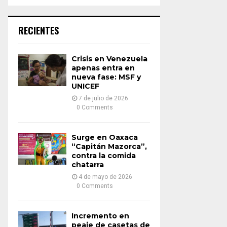
a
S
r
c
E
RECIENTES
h
f
A
o
Crisis en Venezuela
r
R
apenas entra en
:
nueva fase: MSF y
UNICEF
C
7 de julio de 2026
H
0 Comments
Surge en Oaxaca
“Capitán Mazorca”,
contra la comida
chatarra
4 de mayo de 2026
0 Comments
Incremento en
peaje de casetas de