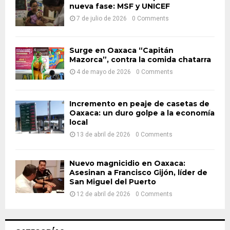
nueva fase: MSF y UNICEF
r
R
:
7 de julio de 2026
0 Comments
C
H
Surge en Oaxaca “Capitán
Mazorca”, contra la comida chatarra
4 de mayo de 2026
0 Comments
Incremento en peaje de casetas de
Oaxaca: un duro golpe a la economía
local
13 de abril de 2026
0 Comments
Nuevo magnicidio en Oaxaca:
Asesinan a Francisco Gijón, líder de
San Miguel del Puerto
12 de abril de 2026
0 Comments