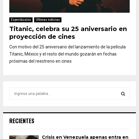
Espectáculos
Ultimas noticias
Titanic, celebra su 25 aniversario en
proyección de cines
Con motivo del 25 aniversario del lanzamiento de la película
Titanic, México y el resto del mundo gozarán en fechas
próximas del reestreno en cines
S
e
a
S
r
c
E
RECIENTES
h
f
A
o
Crisis en Venezuela apenas entra en