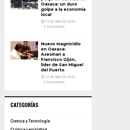
Oaxaca: un duro
golpe a la economía
local
13 de abril de 2026
0 Comments
Nuevo magnicidio
en Oaxaca:
Asesinan a
Francisco Gijón,
líder de San Miguel
del Puerto
12 de abril de 2026
0 Comments
CATEGORÍAS
Ciencia y Tecnología
Crónica Legislativa