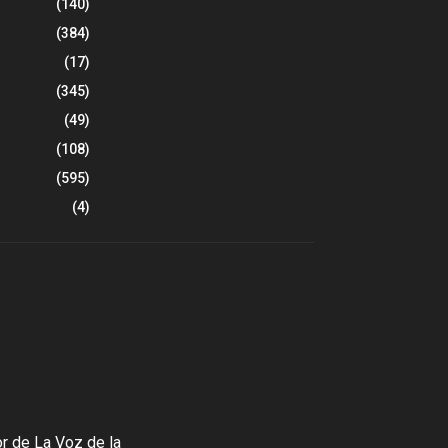
(140)
(384)
(17)
(345)
(49)
(108)
(595)
(4)
r de La Voz de la