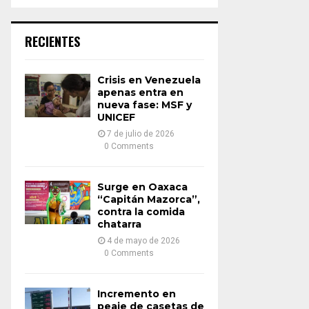
a
S
r
c
E
RECIENTES
h
f
A
o
Crisis en Venezuela
r
R
apenas entra en
:
nueva fase: MSF y
UNICEF
C
7 de julio de 2026
H
0 Comments
Surge en Oaxaca
“Capitán Mazorca”,
contra la comida
chatarra
4 de mayo de 2026
0 Comments
Incremento en
peaje de casetas de