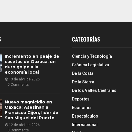
S
CATEGORÍAS
Incremento en peaje de
Ciencia y Tecnología
casetas de Oaxaca: un
Crónica Legislativa
duro golpe a la
economía local
De la Costa
13 de abril de 2026
De la Sierra
0 Comments
De los Valles Centrales
Deportes
Nuevo magnicidio en
Oaxaca: Asesinan a
Economía
Francisco Gijón, líder de
Espectáculos
San Miguel del Puerto
Internacional
12 de abril de 2026
0 Comments