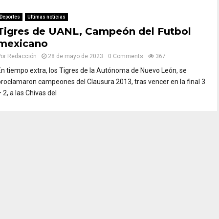
Deportes
Ultimas noticias
Tigres de UANL, Campeón del Futbol
mexicano
Por
Redacción
28 de mayo de 2023
0 Comments
367
En tiempo extra, los Tigres de la Autónoma de Nuevo León, se
proclamaron campeones del Clausura 2013, tras vencer en la final 3
 2, a las Chivas del