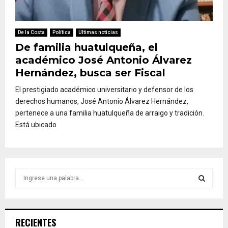
De la Costa
Política
Ultimas noticias
De familia huatulqueña, el
académico José Antonio Álvarez
Hernández, busca ser Fiscal
El prestigiado académico universitario y defensor de los
derechos humanos, José Antonio Álvarez Hernández,
pertenece a una familia huatulqueña de arraigo y tradición.
Está ubicado
S
e
a
S
r
c
E
RECIENTES
h