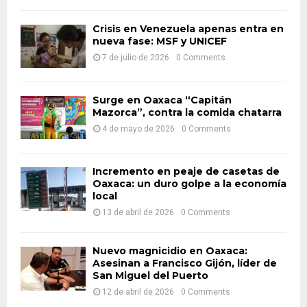
f
A
o
Crisis en Venezuela apenas entra en
nueva fase: MSF y UNICEF
r
R
:
7 de julio de 2026
0 Comments
C
H
Surge en Oaxaca “Capitán
Mazorca”, contra la comida chatarra
4 de mayo de 2026
0 Comments
Incremento en peaje de casetas de
Oaxaca: un duro golpe a la economía
local
13 de abril de 2026
0 Comments
Nuevo magnicidio en Oaxaca:
Asesinan a Francisco Gijón, líder de
San Miguel del Puerto
12 de abril de 2026
0 Comments