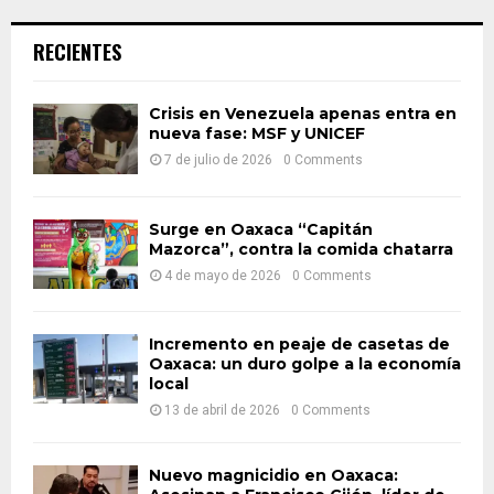
S
r
c
E
RECIENTES
h
f
A
o
Crisis en Venezuela apenas entra en
r
nueva fase: MSF y UNICEF
R
:
7 de julio de 2026
0 Comments
C
H
Surge en Oaxaca “Capitán
Mazorca”, contra la comida chatarra
4 de mayo de 2026
0 Comments
Incremento en peaje de casetas de
Oaxaca: un duro golpe a la economía
local
13 de abril de 2026
0 Comments
Nuevo magnicidio en Oaxaca: