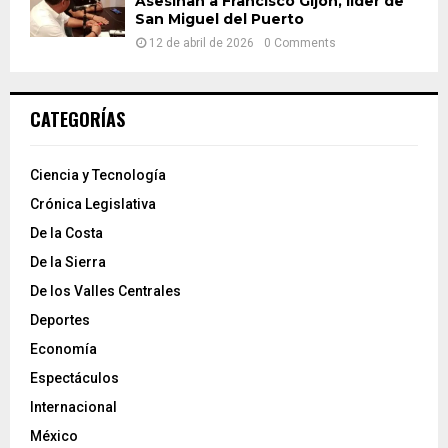
Asesinan a Francisco Gijón, líder de
San Miguel del Puerto
12 de abril de 2026
0 Comments
CATEGORÍAS
Ciencia y Tecnología
Crónica Legislativa
De la Costa
De la Sierra
De los Valles Centrales
Deportes
Economía
Espectáculos
Internacional
México