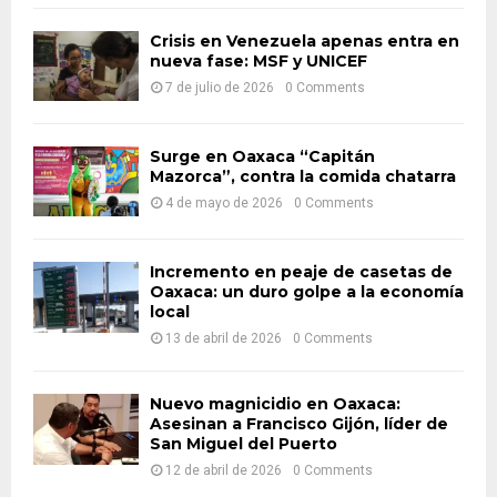
f
A
o
Crisis en Venezuela apenas entra en
r
nueva fase: MSF y UNICEF
R
:
7 de julio de 2026
0 Comments
C
H
Surge en Oaxaca “Capitán
Mazorca”, contra la comida chatarra
4 de mayo de 2026
0 Comments
Incremento en peaje de casetas de
Oaxaca: un duro golpe a la economía
local
13 de abril de 2026
0 Comments
Nuevo magnicidio en Oaxaca:
Asesinan a Francisco Gijón, líder de
San Miguel del Puerto
12 de abril de 2026
0 Comments