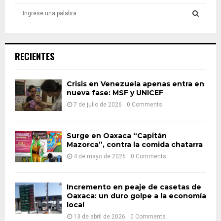
S
e
a
S
r
c
E
RECIENTES
h
f
A
o
Crisis en Venezuela apenas entra en
r
nueva fase: MSF y UNICEF
R
:
7 de julio de 2026
0 Comments
C
H
Surge en Oaxaca “Capitán
Mazorca”, contra la comida chatarra
4 de mayo de 2026
0 Comments
Incremento en peaje de casetas de
Oaxaca: un duro golpe a la economía
local
13 de abril de 2026
0 Comments