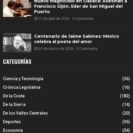
Nuevo magnicidio en Oaxaca: Asesinan a
Francisco Gijón, líder de San Miguel del
Puerto
12 de abril de 2026
0 Comments
Centenario de Jaime Sabines: México
celebra al poeta del amor
23 de marzo de 2026
0 Comments
CATEGORÍAS
Ciencia y Tecnología
(36)
Crónica Legislativa
(16)
De la Costa
(182)
De la Sierra
(14)
De los Valles Centrales
(20)
Deportes
(36)
Economía
(54)