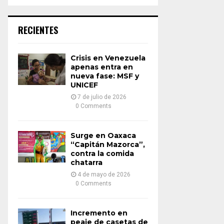
a
S
r
c
E
RECIENTES
h
f
A
o
Crisis en Venezuela
r
R
apenas entra en
:
nueva fase: MSF y
UNICEF
C
7 de julio de 2026
H
0 Comments
Surge en Oaxaca
“Capitán Mazorca”,
contra la comida
chatarra
4 de mayo de 2026
0 Comments
Incremento en
peaje de casetas de