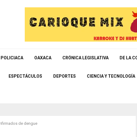
POLICIACA
OAXACA
CRÓNICA LEGISLATIVA
DE LA C
ESPECTÁCULOS
DEPORTES
CIENCIA Y TECNOLOGÍA
onfirmados de dengue