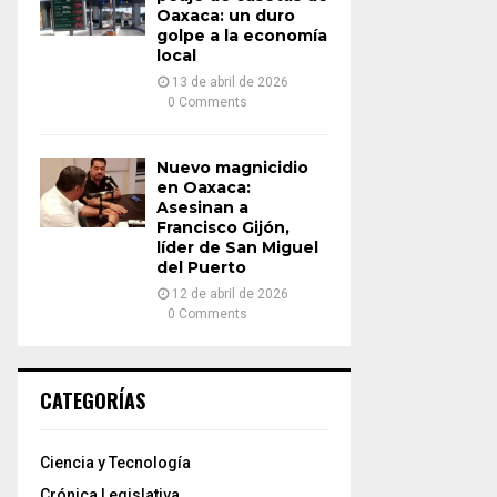
Oaxaca: un duro
golpe a la economía
local
13 de abril de 2026
0 Comments
Nuevo magnicidio
en Oaxaca:
Asesinan a
Francisco Gijón,
líder de San Miguel
del Puerto
12 de abril de 2026
0 Comments
CATEGORÍAS
Ciencia y Tecnología
Crónica Legislativa