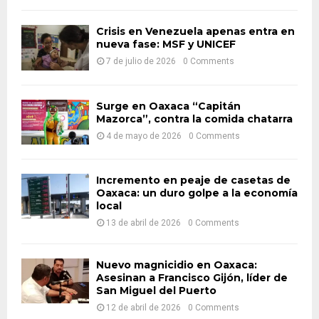
f
A
o
Crisis en Venezuela apenas entra en
r
nueva fase: MSF y UNICEF
R
:
7 de julio de 2026
0 Comments
C
H
Surge en Oaxaca “Capitán
Mazorca”, contra la comida chatarra
4 de mayo de 2026
0 Comments
Incremento en peaje de casetas de
Oaxaca: un duro golpe a la economía
local
13 de abril de 2026
0 Comments
Nuevo magnicidio en Oaxaca:
Asesinan a Francisco Gijón, líder de
San Miguel del Puerto
12 de abril de 2026
0 Comments