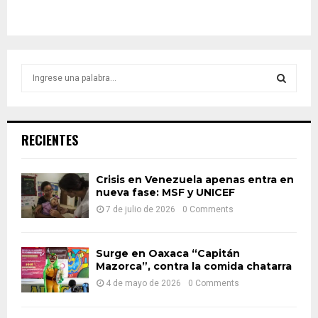
S
e
a
S
r
c
E
RECIENTES
h
f
A
o
Crisis en Venezuela apenas entra en
r
nueva fase: MSF y UNICEF
R
:
7 de julio de 2026
0 Comments
C
H
Surge en Oaxaca “Capitán
Mazorca”, contra la comida chatarra
4 de mayo de 2026
0 Comments