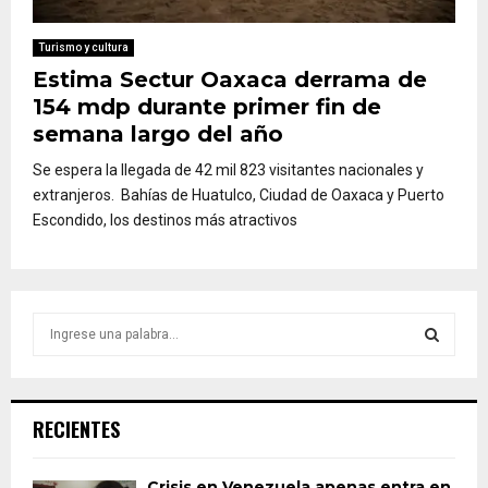
Turismo y cultura
Estima Sectur Oaxaca derrama de
154 mdp durante primer fin de
semana largo del año
Se espera la llegada de 42 mil 823 visitantes nacionales y
extranjeros. Bahías de Huatulco, Ciudad de Oaxaca y Puerto
Escondido, los destinos más atractivos
S
e
a
S
r
c
E
RECIENTES
h
f
A
o
Crisis en Venezuela apenas entra en