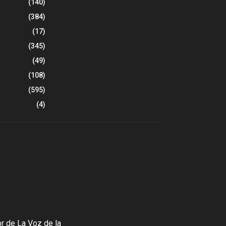
(140)
(384)
(17)
(345)
(49)
(108)
(595)
(4)
r de La Voz de la