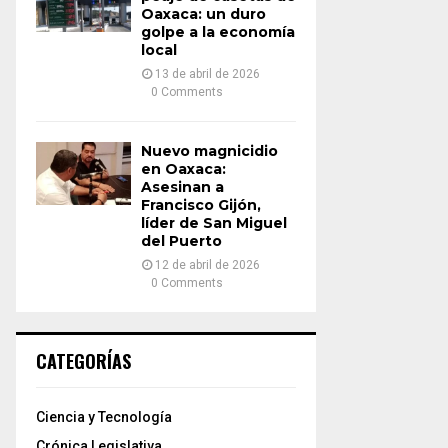
Oaxaca: un duro
golpe a la economía
local
13 de abril de 2026
0 Comments
Nuevo magnicidio
en Oaxaca:
Asesinan a
Francisco Gijón,
líder de San Miguel
del Puerto
12 de abril de 2026
0 Comments
CATEGORÍAS
Ciencia y Tecnología
Crónica Legislativa