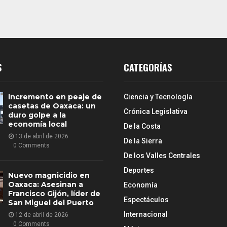
S
CATEGORÍAS
Incremento en peaje de
Ciencia y Tecnología
casetas de Oaxaca: un
Crónica Legislativa
duro golpe a la
economía local
De la Costa
13 de abril de 2026
De la Sierra
0 Comments
De los Valles Centrales
Deportes
Nuevo magnicidio en
Oaxaca: Asesinan a
Economía
Francisco Gijón, líder de
Espectáculos
San Miguel del Puerto
Internacional
12 de abril de 2026
0 Comments