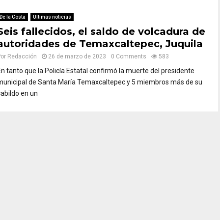
De la Costa
Ultimas noticias
Seis fallecidos, el saldo de volcadura de
autoridades de Temaxcaltepec, Juquila
Por
Redacción
26 de marzo de 2023
0 Comments
583
En tanto que la Policía Estatal confirmó la muerte del presidente
municipal de Santa María Temaxcaltepec y 5 miembros más de su
cabildo en un