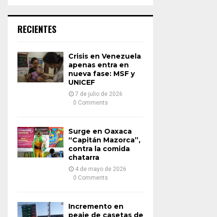
a
S
r
c
E
RECIENTES
h
f
A
o
Crisis en Venezuela
r
R
apenas entra en
:
nueva fase: MSF y
UNICEF
C
7 de julio de 2026
H
0 Comments
Surge en Oaxaca
“Capitán Mazorca”,
contra la comida
chatarra
4 de mayo de 2026
0 Comments
Incremento en
peaje de casetas de