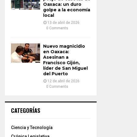
Oaxaca: un duro
golpe a la economía
local
13 de abril de 2026
0 Comments
Nuevo magnicidio
en Oaxaca:
Asesinan a
Francisco Gijón,
líder de San Miguel
del Puerto
12 de abril de 2026
0 Comments
CATEGORÍAS
Ciencia y Tecnología
Crónica Legislativa