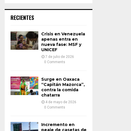
a
S
r
c
E
RECIENTES
h
f
A
o
Crisis en Venezuela
r
R
apenas entra en
:
nueva fase: MSF y
UNICEF
C
7 de julio de 2026
H
0 Comments
Surge en Oaxaca
“Capitán Mazorca”,
contra la comida
chatarra
4 de mayo de 2026
0 Comments
Incremento en
peaje de casetas de