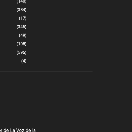
(140)
(384)
(17)
(345)
(49)
(108)
(595)
(4)
r de La Voz de la