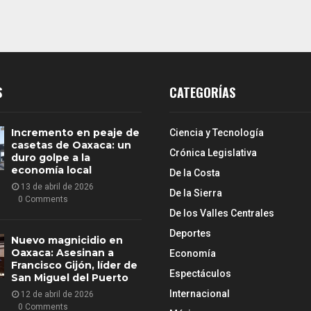
S
CATEGORÍAS
Incremento en peaje de
Ciencia y Tecnología
casetas de Oaxaca: un
Crónica Legislativa
duro golpe a la
economía local
De la Costa
13 de abril de 2026
De la Sierra
0 Comments
De los Valles Centrales
Deportes
Nuevo magnicidio en
Oaxaca: Asesinan a
Economía
Francisco Gijón, líder de
Espectáculos
San Miguel del Puerto
Internacional
12 de abril de 2026
0 Comments