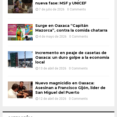
nueva fase: MSF y UNICEF
r
R
:
7 de julio de 2026
0 Comments
C
H
Surge en Oaxaca “Capitán
Mazorca”, contra la comida chatarra
4 de mayo de 2026
0 Comments
Incremento en peaje de casetas de
Oaxaca: un duro golpe a la economía
local
13 de abril de 2026
0 Comments
Nuevo magnicidio en Oaxaca:
Asesinan a Francisco Gijón, líder de
San Miguel del Puerto
12 de abril de 2026
0 Comments