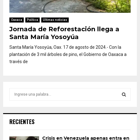
Oaxaca
Política
Ultimas noticias
Jornada de Reforestación llega a
Santa María Yosoyúa
Santa María Yosoyúa, Oax. 17 de agosto de 2024.- Con la
plantación de 3 mil árboles de pino, el Gobierno de Oaxaca a
través de
S
e
a
S
r
c
E
RECIENTES
h
f
A
o
Crisis en Venezuela apenas entra en