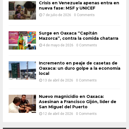
o
Crisis en Venezuela apenas entra en
nueva fase: MSF y UNICEF
r
R
:
7 de julio de 2026
0 Comments
C
H
Surge en Oaxaca “Capitán
Mazorca”, contra la comida chatarra
4 de mayo de 2026
0 Comments
Incremento en peaje de casetas de
Oaxaca: un duro golpe a la economía
local
13 de abril de 2026
0 Comments
Nuevo magnicidio en Oaxaca:
Asesinan a Francisco Gijón, líder de
San Miguel del Puerto
12 de abril de 2026
0 Comments