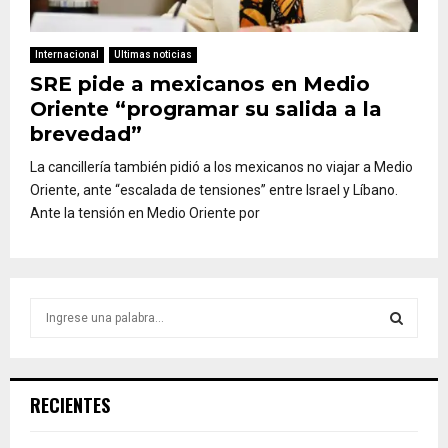
Internacional
Ultimas noticias
SRE pide a mexicanos en Medio
Oriente “programar su salida a la
brevedad”
La cancillería también pidió a los mexicanos no viajar a Medio
Oriente, ante “escalada de tensiones” entre Israel y Líbano.
Ante la tensión en Medio Oriente por
S
e
a
S
r
c
E
RECIENTES
h
f
A