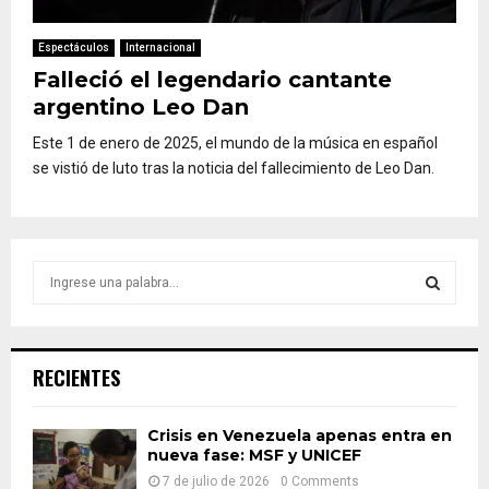
Espectáculos
Internacional
Falleció el legendario cantante
argentino Leo Dan
Este 1 de enero de 2025, el mundo de la música en español
se vistió de luto tras la noticia del fallecimiento de Leo Dan.
S
e
a
S
r
c
E
RECIENTES
h
f
A
o
Crisis en Venezuela apenas entra en
nueva fase: MSF y UNICEF
r
R
:
7 de julio de 2026
0 Comments