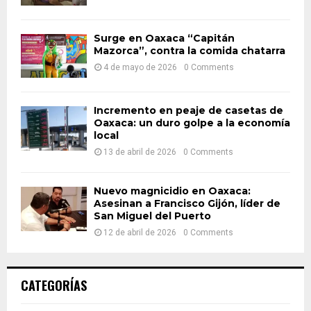
C
H
Surge en Oaxaca “Capitán
Mazorca”, contra la comida chatarra
4 de mayo de 2026
0 Comments
Incremento en peaje de casetas de
Oaxaca: un duro golpe a la economía
local
13 de abril de 2026
0 Comments
Nuevo magnicidio en Oaxaca:
Asesinan a Francisco Gijón, líder de
San Miguel del Puerto
12 de abril de 2026
0 Comments
CATEGORÍAS