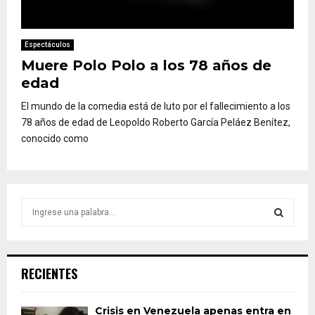
Espectáculos
Muere Polo Polo a los 78 años de
edad
El mundo de la comedia está de luto por el fallecimiento a los
78 años de edad de Leopoldo Roberto García Peláez Benítez,
conocido como
S
e
a
S
r
c
E
RECIENTES
h
f
A
o
Crisis en Venezuela apenas entra en