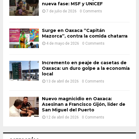
nueva fase: MSF y UNICEF
r
R
:
7 de julio de 2026
0 Comments
C
H
Surge en Oaxaca “Capitán
Mazorca”, contra la comida chatarra
4 de mayo de 2026
0 Comments
Incremento en peaje de casetas de
Oaxaca: un duro golpe a la economía
local
13 de abril de 2026
0 Comments
Nuevo magnicidio en Oaxaca:
Asesinan a Francisco Gijón, líder de
San Miguel del Puerto
12 de abril de 2026
0 Comments