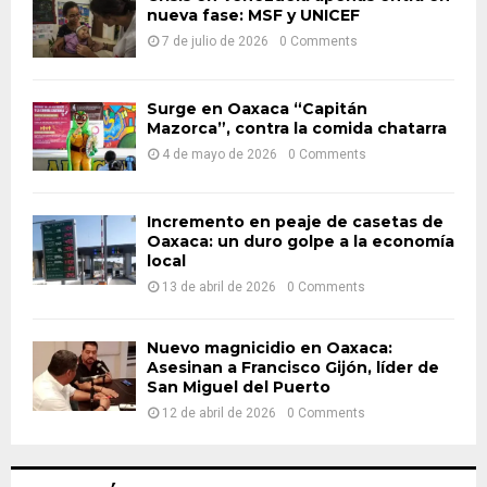
nueva fase: MSF y UNICEF
r
R
:
7 de julio de 2026
0 Comments
C
H
Surge en Oaxaca “Capitán
Mazorca”, contra la comida chatarra
4 de mayo de 2026
0 Comments
Incremento en peaje de casetas de
Oaxaca: un duro golpe a la economía
local
13 de abril de 2026
0 Comments
Nuevo magnicidio en Oaxaca:
Asesinan a Francisco Gijón, líder de
San Miguel del Puerto
12 de abril de 2026
0 Comments