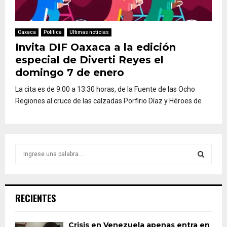
Oaxaca
Política
Ultimas noticias
Invita DIF Oaxaca a la edición
especial de Diverti Reyes el
domingo 7 de enero
La cita es de 9:00 a 13:30 horas, de la Fuente de las Ocho
Regiones al cruce de las calzadas Porfirio Díaz y Héroes de
S
e
a
S
r
c
E
RECIENTES
h
f
A
o
Crisis en Venezuela apenas entra en