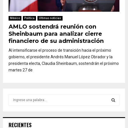
México
Política
Ultimas noticias
AMLO sostendrá reunión con
Sheinbaum para analizar cierre
financiero de su administración
Al intensificarse el proceso de transición hacia el próximo
gobierno, el presidente Andrés Manuel López Obrador y la
presidenta electa, Claudia Sheinbaum, sostendrán el próximo
martes 27 de
S
e
a
S
r
c
E
RECIENTES
h