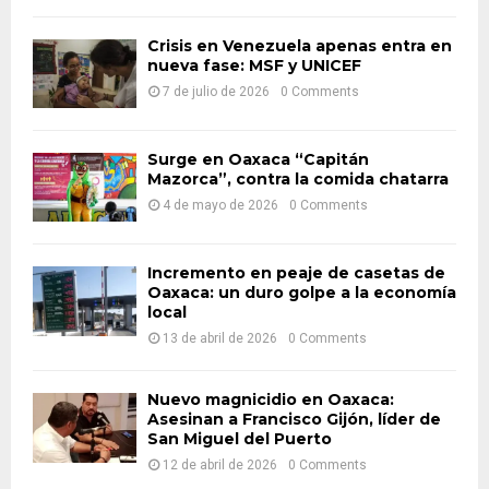
f
A
o
Crisis en Venezuela apenas entra en
nueva fase: MSF y UNICEF
r
R
:
7 de julio de 2026
0 Comments
C
H
Surge en Oaxaca “Capitán
Mazorca”, contra la comida chatarra
4 de mayo de 2026
0 Comments
Incremento en peaje de casetas de
Oaxaca: un duro golpe a la economía
local
13 de abril de 2026
0 Comments
Nuevo magnicidio en Oaxaca:
Asesinan a Francisco Gijón, líder de
San Miguel del Puerto
12 de abril de 2026
0 Comments