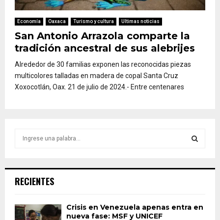
Economía
Oaxaca
Turismo y cultura
Ultimas noticias
San Antonio Arrazola comparte la
tradición ancestral de sus alebrijes
Alrededor de 30 familias exponen las reconocidas piezas
multicolores talladas en madera de copal Santa Cruz
Xoxocotlán, Oax. 21 de julio de 2024.- Entre centenares
S
e
a
S
r
c
E
RECIENTES
h
f
A
o
Crisis en Venezuela apenas entra en
nueva fase: MSF y UNICEF
r
R