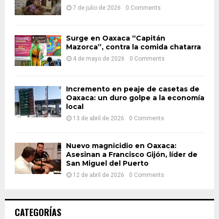
:
7 de julio de 2026
0 Comments
C
H
Surge en Oaxaca “Capitán
Mazorca”, contra la comida chatarra
4 de mayo de 2026
0 Comments
Incremento en peaje de casetas de
Oaxaca: un duro golpe a la economía
local
13 de abril de 2026
0 Comments
Nuevo magnicidio en Oaxaca:
Asesinan a Francisco Gijón, líder de
San Miguel del Puerto
12 de abril de 2026
0 Comments
CATEGORÍAS