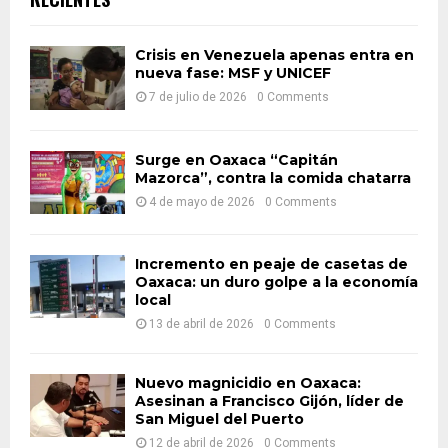
h
f
A
o
Crisis en Venezuela apenas entra en
r
nueva fase: MSF y UNICEF
R
:
7 de julio de 2026
0 Comments
C
H
Surge en Oaxaca “Capitán
Mazorca”, contra la comida chatarra
4 de mayo de 2026
0 Comments
Incremento en peaje de casetas de
Oaxaca: un duro golpe a la economía
local
13 de abril de 2026
0 Comments
Nuevo magnicidio en Oaxaca:
Asesinan a Francisco Gijón, líder de
San Miguel del Puerto
12 de abril de 2026
0 Comments