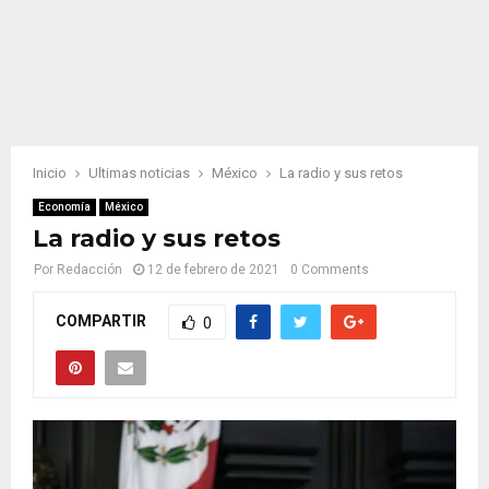
Inicio
Ultimas noticias
México
La radio y sus retos
Economía
México
La radio y sus retos
Por
Redacción
12 de febrero de 2021
0 Comments
COMPARTIR
0