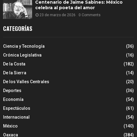
Centenario de Jaime Sabines: México
celebra al poeta del amor
23 de marzo de 2026
0 Comments
CATEGORÍAS
Ciencia y Tecnología
(36)
Crónica Legislativa
(16)
De la Costa
(182)
De la Sierra
(14)
De los Valles Centrales
(20)
Deportes
(36)
Economía
(54)
Espectáculos
(61)
Internacional
(54)
México
(140)
Oaxaca
(384)