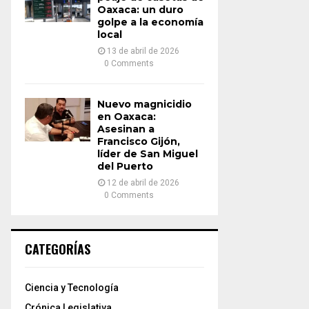
Oaxaca: un duro
golpe a la economía
local
13 de abril de 2026
0 Comments
Nuevo magnicidio
en Oaxaca:
Asesinan a
Francisco Gijón,
líder de San Miguel
del Puerto
12 de abril de 2026
0 Comments
CATEGORÍAS
Ciencia y Tecnología
Crónica Legislativa