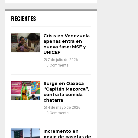
a
S
r
c
E
RECIENTES
h
f
A
o
Crisis en Venezuela
r
R
apenas entra en
:
nueva fase: MSF y
UNICEF
C
7 de julio de 2026
H
0 Comments
Surge en Oaxaca
“Capitán Mazorca”,
contra la comida
chatarra
4 de mayo de 2026
0 Comments
Incremento en
peaje de casetas de