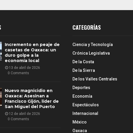
S
CATEGORÍAS
Incremento en peaje de
Ciencia y Tecnología
casetas de Oaxaca: un
Crónica Legislativa
duro golpe a la
economía local
De la Costa
13 de abril de 2026
De la Sierra
0 Comments
De los Valles Centrales
Deportes
Nuevo magnicidio en
Oaxaca: Asesinan a
Economía
Francisco Gijón, líder de
Espectáculos
San Miguel del Puerto
Internacional
12 de abril de 2026
0 Comments
México
Oaxaca