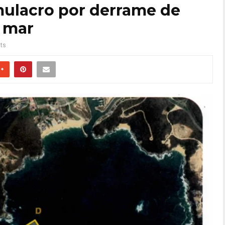
ulacro por derrame de
l mar
ts