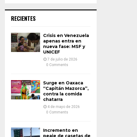
a
S
r
c
E
RECIENTES
h
f
A
o
Crisis en Venezuela
r
R
apenas entra en
:
nueva fase: MSF y
UNICEF
C
7 de julio de 2026
H
0 Comments
Surge en Oaxaca
“Capitán Mazorca”,
contra la comida
chatarra
4 de mayo de 2026
0 Comments
Incremento en
peaje de casetas de