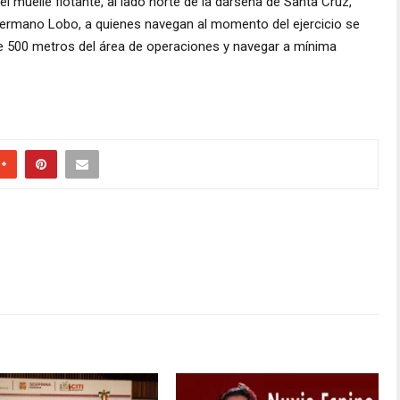
 muelle flotante, al lado norte de la dársena de Santa Cruz,
Hermano Lobo, a quienes navegan al momento del ejercicio se
de 500 metros del área de operaciones y navegar a mínima