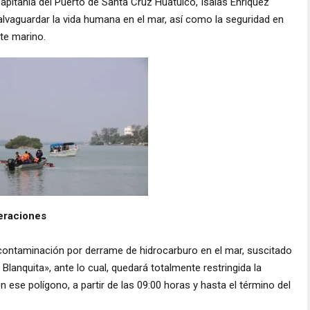
Capitanía del Puerto de Santa Cruz Huatulco, Isaías Enríquez
 salvaguardar la vida humana en el mar, así como la seguridad en
te marino.
peraciones
 contaminación por derrame de hidrocarburo en el mar, suscitado
anquita», ante lo cual, quedará totalmente restringida la
ese polígono, a partir de las 09:00 horas y hasta el término del