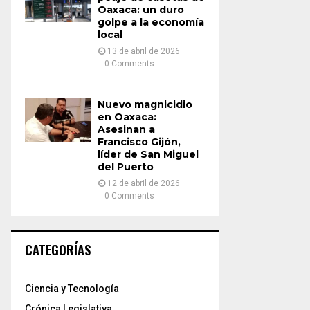
Oaxaca: un duro
golpe a la economía
local
13 de abril de 2026
0 Comments
Nuevo magnicidio
en Oaxaca:
Asesinan a
Francisco Gijón,
líder de San Miguel
del Puerto
12 de abril de 2026
0 Comments
CATEGORÍAS
Ciencia y Tecnología
Crónica Legislativa