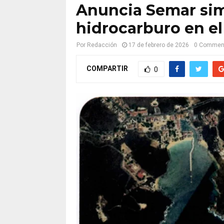
Anuncia Semar sim
hidrocarburo en e
Por
Redacción
17 de febrero de 2026
0 Commen
COMPARTIR
0