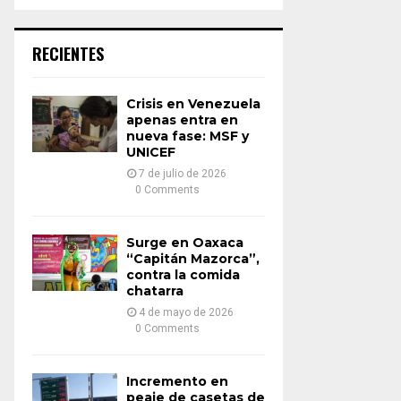
a
S
r
c
E
RECIENTES
h
f
A
o
Crisis en Venezuela
r
R
apenas entra en
:
nueva fase: MSF y
UNICEF
C
7 de julio de 2026
H
0 Comments
Surge en Oaxaca
“Capitán Mazorca”,
contra la comida
chatarra
4 de mayo de 2026
0 Comments
Incremento en
peaje de casetas de