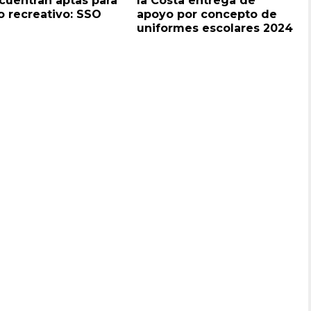
cuentran aptas para
la Costa entrega de
o recreativo: SSO
apoyo por concepto de
uniformes escolares 2024