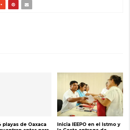
4 playas de Oaxaca
Inicia IEEPO en el Istmo y