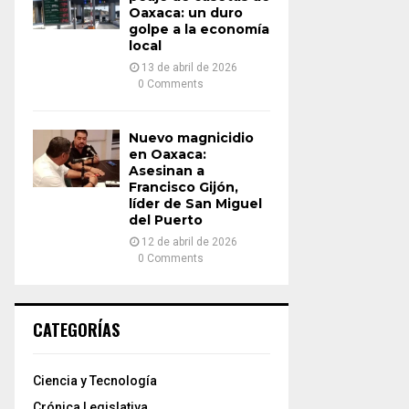
Oaxaca: un duro
golpe a la economía
local
13 de abril de 2026
0 Comments
Nuevo magnicidio
en Oaxaca:
Asesinan a
Francisco Gijón,
líder de San Miguel
del Puerto
12 de abril de 2026
0 Comments
CATEGORÍAS
Ciencia y Tecnología
Crónica Legislativa