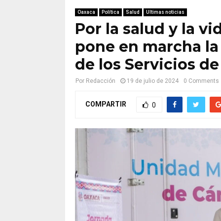
Oaxaca
Política
Salud
Ultimas noticias
Por la salud y la v
pone en marcha la
de los Servicios d
Por
Redacción
19 de julio de 2024
0 Comments
COMPARTIR
0