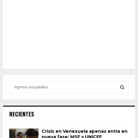
S
e
a
S
r
c
E
RECIENTES
h
f
A
o
Crisis en Venezuela apenas entra en
r
nueva fase: MSF y UNICEF
R