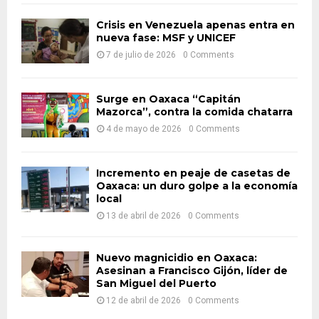
f
A
o
Crisis en Venezuela apenas entra en
r
nueva fase: MSF y UNICEF
R
:
7 de julio de 2026
0 Comments
C
H
Surge en Oaxaca “Capitán
Mazorca”, contra la comida chatarra
4 de mayo de 2026
0 Comments
Incremento en peaje de casetas de
Oaxaca: un duro golpe a la economía
local
13 de abril de 2026
0 Comments
Nuevo magnicidio en Oaxaca:
Asesinan a Francisco Gijón, líder de
San Miguel del Puerto
12 de abril de 2026
0 Comments