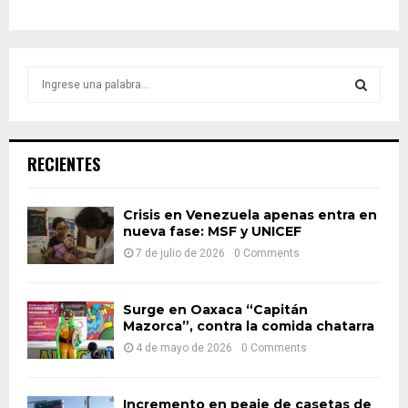
S
e
a
S
r
c
E
RECIENTES
h
f
A
o
Crisis en Venezuela apenas entra en
r
nueva fase: MSF y UNICEF
R
:
7 de julio de 2026
0 Comments
C
H
Surge en Oaxaca “Capitán
Mazorca”, contra la comida chatarra
4 de mayo de 2026
0 Comments
Incremento en peaje de casetas de