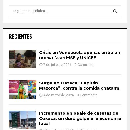
S
e
a
S
r
c
E
RECIENTES
h
f
A
o
Crisis en Venezuela apenas entra en
r
nueva fase: MSF y UNICEF
R
:
7 de julio de 2026
0 Comments
C
H
Surge en Oaxaca “Capitán
Mazorca”, contra la comida chatarra
4 de mayo de 2026
0 Comments
Incremento en peaje de casetas de
Oaxaca: un duro golpe a la economía
local